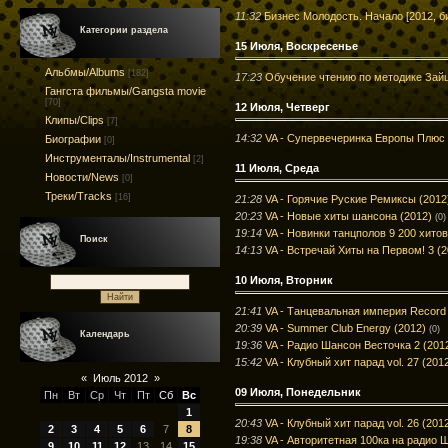
11:32
Бизнес Молодость. Начало [2012, б
Категории раздела
15 Июля, Воскресенье
Альбмы/Albums
[182]
17:23
Обучение чтению по методике Зайц
Гангста фильмы/Gangsta movie
[70]
12 Июля, Четверг
Клипы/Clips
[7]
14:32
VA - Супервечеринка Европы Плюс 3
Биографии
[0]
Инструменталы/Instrumental
[2]
11 Июля, Среда
Новости/News
[0]
Треки/Tracks
[16]
21:28
VA - Горячие Руские Ремиксы (2012
20:23
VA - Новые хиты шансона (2012)
(0)
19:14
VA - Новинки танцполов 9 200 хитов
Поиск
14:13
VA - Встречай Хиты на Первом! 3 (2
10 Июля, Вторник
21:41
VA - Танцевальная империя Record 
20:39
VA - Summer Club Energy (2012)
(0)
Календарь
19:36
VA - Радио Шансон Весточка 2 (201
15:42
VA - Клубный хит парад vol. 27 (201
«
Июль 2012
»
09 Июля, Понедельник
Пн
Вт
Ср
Чт
Пт
Сб
Вс
1
20:43
VA - Клубный хит парад vol. 26 (201
2
3
4
5
6
7
8
19:38
VA - Авторитетная 100ка на радио 
9
10
11
12
13
14
15