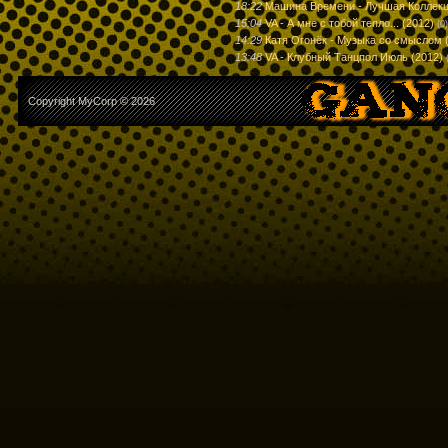
18:22
Машина Времени - Лучшая Коллекц
15:04
VA - А мне с тобой тепло... (2012)
(0)
14:29
Катя Огонёк - Музыка со смыслом 
13:48
VA - Клубный Танцпол Июль (2012)
Copyright MyCorp © 2026