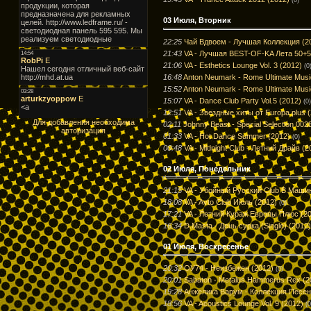
03 Июля, Вторник
22:25
Чай Вдвоем - Лучшая Коллекция (2
21:43
VA - Лучшая BEST-OF-KA Лета 50+5
21:06
VA - Esthetics Lounge Vol. 3 (2012)
(0
16:48
Anton Neumark - Rome Ultimate Musi
15:52
Anton Neumark - Rome Ultimate Musi
15:07
VA - Dance Club Party Vol.5 (2012)
(0)
12:51
VA - Звездные хиты от Europa plus 
Для добавления необходима
02:11
Johnny Beast - Special Selection 002
авторизация
01:33
VA - Hot Dance Summer (2012)
(0)
00:48
VA - Midnight Club - Летний Драйв (2
02 Июля, Понедельник
21:15
VA - Убойный Русский Club В Машин
18:08
VA - Avto Club Июль (2012)
(0)
17:21
VA - Летний Кураж Европы Плюс (2
16:34
D.Masta - День сурка (Single) (2012)
01 Июля, Воскресенье
20:32
ОУ74 - Неизбежен (2012)
(0)
20:01
Sabaton - Metalus Hammerus Rex (2
19:28
Анжелика Варум - Коллекция Песен
18:56
VA - Acoustics Lounge Vol. 9 (2012)
(0