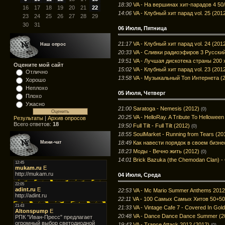
18:30
VA - На вершинах хит-парадов 4 50/
16
17
18
19
20
21
22
14:06
VA - Клубный хит парад vol. 25 (201
23
24
25
26
27
28
29
30
31
06 Июля, Пятница
21:17
VA - Клубный хит парад vol. 24 (201
Наш опрос
20:33
VA - Сливки радиоэфиров 3 Русский
19:51
VA - Лучшая дискотека страны 200 х
Оцените мой сайт
15:02
VA - Клубный хит парад vol. 23 (201
Отлично
13:58
VA - Музыкальный Топ Интернета (
Хорошо
Неплохо
05 Июля, Четверг
Плохо
Ужасно
21:00
Saratoga - Nemesis (2012)
(0)
20:25
VA - HelloRay. A Tribute To Hellowe
Результаты
|
Архив опросов
Всего ответов:
18
19:50
Full Tilt - Full Tilt (2012)
(0)
18:55
SoulMarket - Running from Tears (20
18:49
Как навести порядок в своем бизне
Мини-чат
18:23
Моды - Вечно жить (2012)
(0)
14:01
Brick Bazuka (the Chemodan Clan) -
04 Июля, Среда
22:53
VA - Mc Mario Summer Anthems 2012
22:11
VA - 100 Самых Самых Хитов 50+50
21:33
VA - Vintage Cafe 7 - Covered In Gol
20:48
VA - Dance Dance Dance Summer (2
19:43
VA - Trance Attack 2012 (2012)
(0)