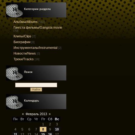
Категории раздела
Альбмы/Albums
[182]
Гангста фильмы/Gangsta movie
[70]
Клипы/Clips
[7]
Биографии
[0]
Инструменталы/Instrumental
[2]
Новости/News
[0]
Треки/Tracks
[16]
Поиск
Календарь
«
Февраль 2013
»
Пн
Вт
Ср
Чт
Пт
Сб
Вс
1
2
3
4
5
6
7
8
9
10
11
12
13
14
15
16
17