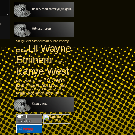
Посетители за текущий день
Облако тегов
Snug Brim
Skatterman
public enemy
Lil Wayne
DJ Paul
Eminem
D-Block
Kanye West
50 Cent
Rick Ross
J. Cole
B.o.B.
T-Pain
Flo-Rida
Lil Jon
Jedi
Mind Tricks
2pac
Outlawz
Snoop
Doggy Dogg
snoop dogg
Pitbull
Статистика