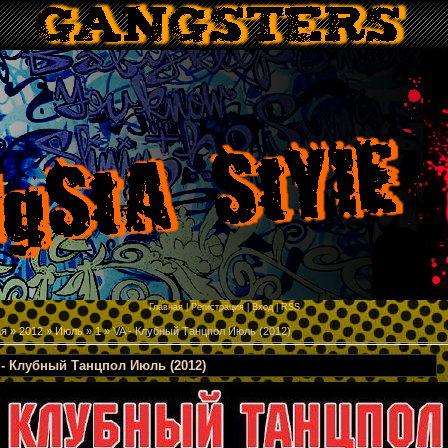
p
Главная
|
Регистрация
|
Вход
|
RSS
ая
»
2012
»
Июль
»
1
» VA - Клубный Танцпол Июль (2012)
 - Клубный Танцпол Июль (2012)