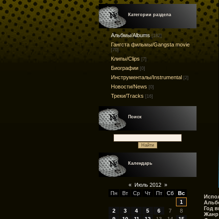
Категории раздела
Альбмы/Albums
[182]
Гангста фильмы/Gangsta movie
[70]
Клипы/Clips
[7]
Биографии
[0]
Инструменталы/Instrumental
[2]
Новости/News
[0]
Треки/Tracks
[16]
Поиск
Календарь
«
Июль 2012
»
Пн
Вт
Ср
Чт
Пт
Сб
Вс
Испо
1
Альб
Год в
2
3
4
5
6
7
8
Жанр