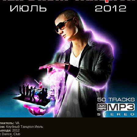
лнитель:
VA
ом:
Клубный Танцпол Июль
ыхода:
2012
:
Dance, Club