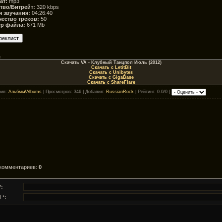
ат:
mp3
тво/Битрейт:
320 kbps
 звучания:
04:26:40
ество треков:
50
ер файла:
671 Mb
e
Скачать VA - Клубный Танцпол Июль (2012)
Скачать с LetitBit
Скачать с Unibytes
Скачать с GigaBase
Скачать с ShareFlare
рия
:
Альбмы/Albums
|
Просмотров
: 346 |
Добавил
:
RussianRock
|
Рейтинг
: 0.0/0 |
 комментариев
:
0
*:
 *: