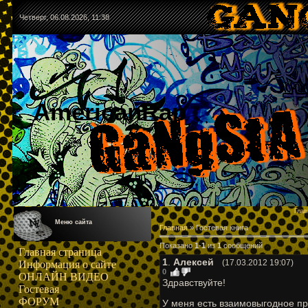
Четверг, 06.08.2026, 11:38
AmericanRap
Глав
Меню сайта
Главная
»
Гостевая книга
Показано
1
-
1
из
1
сообщений
Главная страница
1
.
Алексей
(17.03.2012 19:07)
Информация о сайте
0
ОНЛАЙН ВИДЕО
Здравствуйте!
Гостевая
ФОРУМ
У меня есть взаимовыгодное п