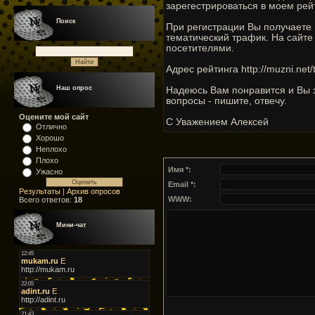
зарегестрироваться в моем рейт
Поиск
При регистрации Вы получаете 
тематический трафик. На сайте
посетителями.
Адрес рейтинга http://muzni.net/
Наш опрос
Надеюсь Вам понравится и Вы з
вопросы - пишите, отвечу.
Оцените мой сайт
С Уважением Алексей
Отлично
Хорошо
Неплохо
Плохо
Имя *:
Ужасно
Email *:
Результаты
|
Архив опросов
WWW:
Всего ответов:
18
Мини-чат