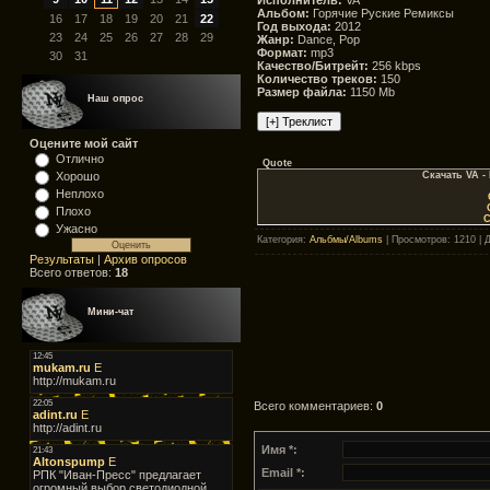
Альбом:
Горячие Руские Ремиксы
16
17
18
19
20
21
22
Год выхода:
2012
23
24
25
26
27
28
29
Жанр:
Dance, Pop
Формат:
mp3
30
31
Качество/Битрейт:
256 kbps
Количество треков:
150
Размер файла:
1150 Mb
Наш опрос
Оцените мой сайт
Отлично
Quote
Скачать VA -
Хорошо
Неплохо
Плохо
С
Ужасно
Категория
:
Альбмы/Albums
|
Просмотров
: 1210 |
Результаты
|
Архив опросов
Всего ответов:
18
Мини-чат
Всего комментариев
:
0
Имя *:
Email *: