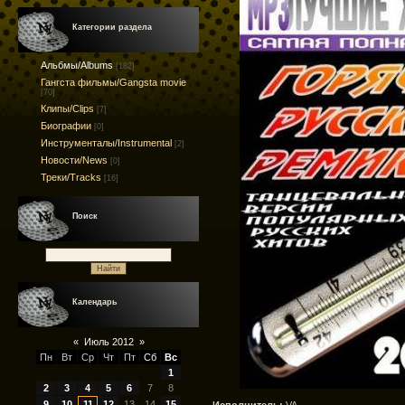
Категории раздела
Альбмы/Albums
[182]
Гангста фильмы/Gangsta movie
[70]
Клипы/Clips
[7]
Биографии
[0]
Инструменталы/Instrumental
[2]
Новости/News
[0]
Треки/Tracks
[16]
Поиск
Календарь
«
Июль 2012
»
Пн
Вт
Ср
Чт
Пт
Сб
Вс
1
2
3
4
5
6
7
8
9
10
11
12
13
14
15
Исполнитель:
VA