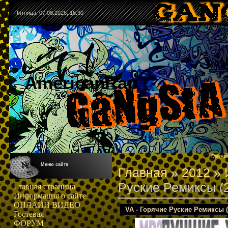
Пятница, 07.08.2026, 16:30
AmericanRap
Главна
Меню сайта
Главная
»
2012
»
Руские Ремиксы (
Главная страница
Информация о сайте
ОНЛАЙН ВИДЕО
VA - Горячие Руские Ремиксы (
Гостевая
ФОРУМ