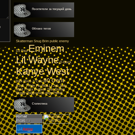
Посетители за текущий день
Облако тегов
Skatterman
Snug Brim
public enemy
Eminem
DJ Paul
Lil Wayne
D-Block
Kanye West
50 Cent
Rick Ross
J. Cole
B.o.B.
T-Pain
Flo-Rida
Lil Jon
Jedi
Mind Tricks
Outlawz
2pac
Snoop
Doggy Dogg
snoop dogg
Pitbull
Статистика