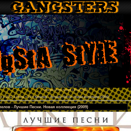
p
Главная
|
Регистрация
|
Вход
|
RSS
ая
»
2012
»
Июнь
»
22
» Кипелов - Лучшие Песни. Новая коллекция (2009)
пелов - Лучшие Песни. Новая коллекция (2009)