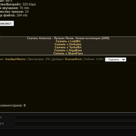
ат:
MP3
тво/Битрейт:
320 kbps
 звучания:
76 min
ество треков:
14
ер файла:
184 mb
e
Скачать Кипелов - Лучшие Песни. Новая коллекция (2009)
Скачать с LetitBit
Скачать с Unibytes
Скачать с TurboBit
Скачать с GigaBase
Скачать с ShareFlare
рия
:
Альбмы/Albums
|
Просмотров
: 378 |
Добавил
:
RussianRock
|
Рейтинг
: 0.0/0 |
 комментариев
:
0
*:
 *: