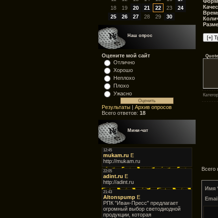
Форм
Качес
18
19
20
21
22
23
24
Время
25
26
27
28
29
30
Колич
Разм
Наш опрос
Оцените мой сайт
Quot
Отлично
Хорошо
Неплохо
Плохо
Ужасно
Катего
Результаты
|
Архив опросов
Всего ответов:
18
Мини-чат
Всего
Имя 
Email