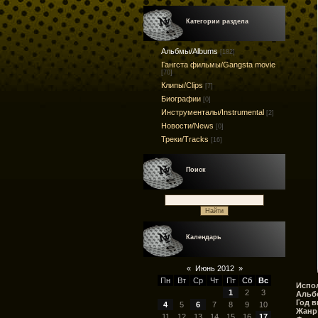
Категории раздела
Альбмы/Albums
[182]
Гангста фильмы/Gangsta movie
[70]
Клипы/Clips
[7]
Биографии
[0]
Инструменталы/Instrumental
[2]
Новости/News
[0]
Треки/Tracks
[16]
Поиск
Календарь
«
Июнь 2012
»
Пн
Вт
Ср
Чт
Пт
Сб
Вс
Испо
1
2
3
Альб
Год в
4
5
6
7
8
9
10
Жанр
11
12
13
14
15
16
17