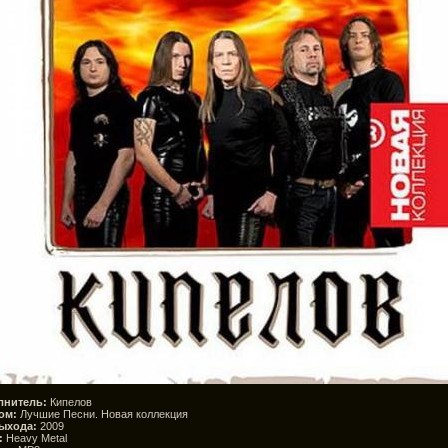
лнитель:
Кипелов
ом:
Лучшие Песни. Новая коллекция
ыхода:
2009
:
Heavy Metal