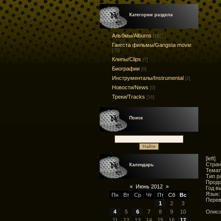
Категории раздела
Альбмы/Albums
[182]
Гангста фильмы/Gangsta movie
[70]
Клипы/Clips
[7]
Биографии
[0]
Инструменталы/Instrumental
[2]
Новости/News
[0]
Треки/Tracks
[16]
Поиск
[left]
Стран
Календарь
Темат
Тип р
Продо
«
Июнь 2012
»
Год в
Язык:
Пн
Вт
Ср
Чт
Пт
Сб
Вс
Перев
1
2
3
Описа
4
5
6
7
8
9
10
11
12
13
14
15
16
17