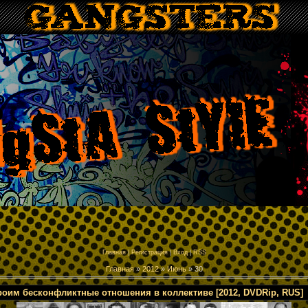
p
Главная
|
Регистрация
|
Вход
|
RSS
Главная
»
2012
»
Июнь
»
30
роим бесконфликтные отношения в коллективе [2012, DVDRip, RUS]