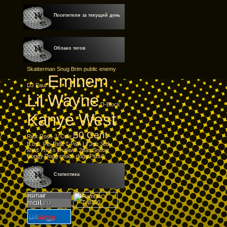
Посетители за текущий день
Облако тегов
Skatterman
Snug Brim
public enemy
Eminem
DJ Paul
Lil Wayne
D-Block
Kanye West
50 Cent
Rick Ross
J. Cole
B.o.B.
Flo-Rida
T-Pain
Lil Jon
Jedi
Mind Tricks
Outlawz
2pac
Snoop
Doggy Dogg
snoop dogg
Pitbull
Статистика