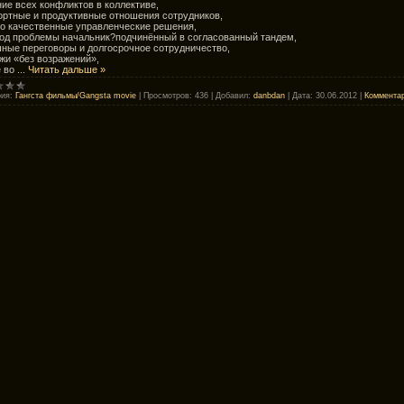
ие всех конфликтов в коллективе,
ртные и продуктивные отношения сотрудников,
о качественные управленческие решения,
од проблемы начальник?подчинённый в согласованный тандем,
ные переговоры и долгосрочное сотрудничество,
жи «без возражений»,
е во
...
Читать дальше »
рия:
Гангста фильмы/Gangsta movie
|
Просмотров:
436
|
Добавил:
danbdan
|
Дата:
30.06.2012
|
Комментар