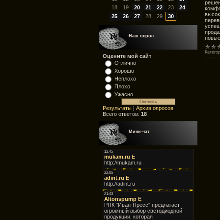
решен
18
19
20
21
22
23
24
комфо
высок
25
26
27
28
29
30
перев
успеш
прода
Наш опрос
новы
Катего
Оцените мой сайт
Отлично
Хорошо
Неплохо
Плохо
Ужасно
Результаты
|
Архив опросов
Всего ответов:
18
Мини-чат