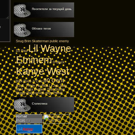
Посетители за текущий день
Облако тегов
Snug Brim
Skatterman
public enemy
Lil Wayne
DJ Paul
Eminem
D-Block
Kanye West
50 Cent
Rick Ross
J. Cole
B.o.B.
T-Pain
Flo-Rida
Lil Jon
Jedi
Mind Tricks
Outlawz
2pac
Snoop
Doggy Dogg
snoop dogg
Pitbull
Статистика