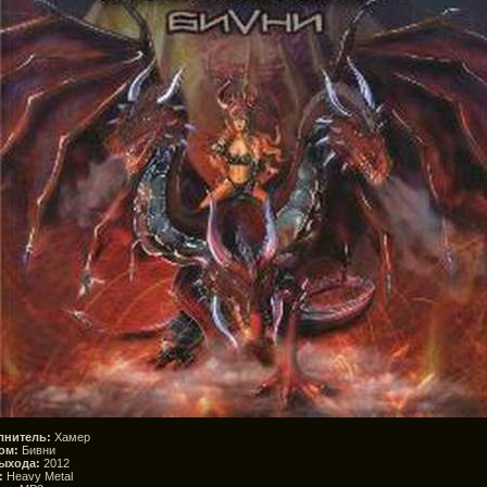
лнитель:
Хамер
ом:
Бивни
ыхода:
2012
:
Heavy Metal