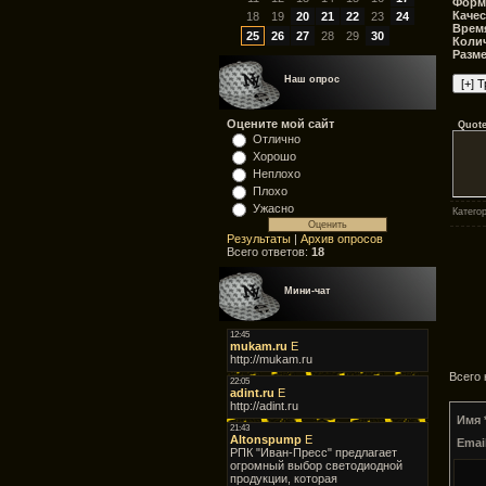
Форм
Качес
18
19
20
21
22
23
24
Время
25
26
27
28
29
30
Колич
Разм
Наш опрос
Оцените мой сайт
Quot
Отлично
Хорошо
Неплохо
Плохо
Ужасно
Катего
Результаты
|
Архив опросов
Всего ответов:
18
Мини-чат
Всего
Имя 
Email