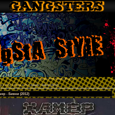
p
Главная
|
Регистрация
|
Вход
|
RSS
ая
»
2012
»
Июнь
»
25
» Хамер - Бивни (2012)
мер - Бивни (2012)