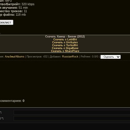
ат:
MP3
тво/Битрейт:
320 kbps
 звучания:
51 min
ество треков:
11
ер файла:
118 mb
e
Скачать Хамер - Бивни (2012)
Скачать с LetitBit
Скачать с Unibytes
Скачать с TurboBit
Скачать с GigaBase
Скачать с ShareFlare
рия
:
Альбмы/Albums
|
Просмотров
: 432 |
Добавил
:
RussianRock
|
Рейтинг
: 0.0/0 |
 комментариев
:
0
*:
 *: