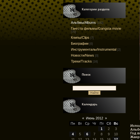
Категории раздела
Альбмы/Albums
[182]
Гангста фильмы/Gangsta movie
[70]
Клипы/Clips
[7]
Биографии
[0]
Инструменталы/Instrumental
[2]
Новости/News
[0]
Треки/Tracks
[16]
Поиск
Календарь
«
Июнь 2012
»
Пн
Вт
Ср
Чт
Пт
Сб
Вс
Испо
1
2
3
Альб
Год в
4
5
6
7
8
9
10
Жанр
11
12
13
14
15
16
17