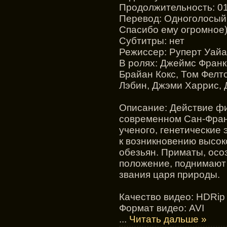
Продолжительность: 01
Перевод: Одноголосый,
Спасибо ему огромное)
Cубтитры: нет
Режиссер: Руперт Уайат
В ролях: Джеймс Франк
Брайан Кокс, Том Фелт
Лэбин, Джэми Харрис, 
Описание: Действие ф
современном Сан-Франц
ученого, генетические
к возникновению высок
обезьян. Приматы, осо
положение, поднимают
звания царя природы.
Качество видео: HDRip 
Формат видео: AVI
...
Читать дальше »