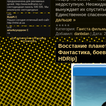
недоступную. Неожида
вынуждает их спустить
Единственное спасени
дальше »
Категория:
Гангста фильмы
Добавил:
danbdan
|
Дата:
2
Для добавления необходима
авторизация
Восстание плане
Фантастика, боев
HDRip]