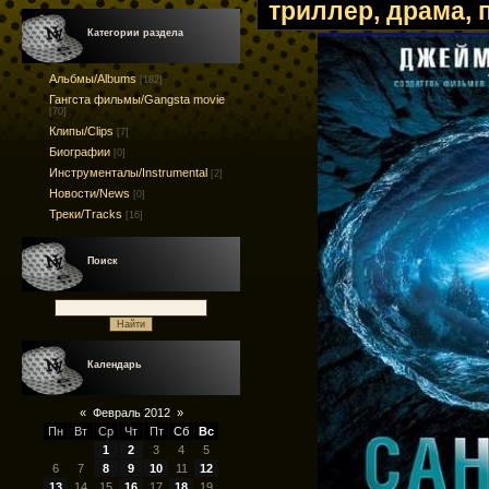
триллер, драма, 
Категории раздела
Альбмы/Albums
[182]
Гангста фильмы/Gangsta movie
[70]
Клипы/Clips
[7]
Биографии
[0]
Инструменталы/Instrumental
[2]
Новости/News
[0]
Треки/Tracks
[16]
Поиск
Календарь
«
Февраль 2012
»
Пн
Вт
Ср
Чт
Пт
Сб
Вс
1
2
3
4
5
6
7
8
9
10
11
12
13
14
15
16
17
18
19