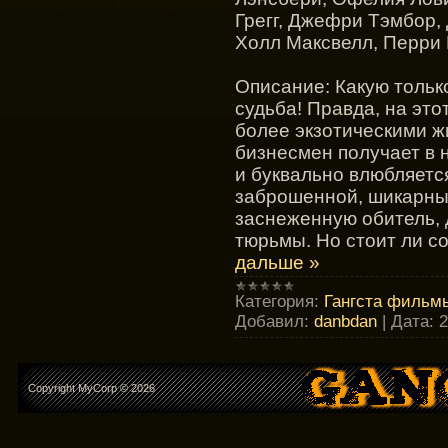
Грегг, Джефри Тэмбор,
Холл Максвелл, Перри К
Описание: Какую тольк
судьба! Правда, на это
более экзотическими 
бизнесмен получает в 
и буквально влюбляется
заброшенной, шикарны
заснеженную обитель, 
тюрьмы. Но стоит ли с
дальше »
Категория:
Гангста фильмы
Добавил:
danbdan
|
Дата:
2
Copyright MyCorp © 2026