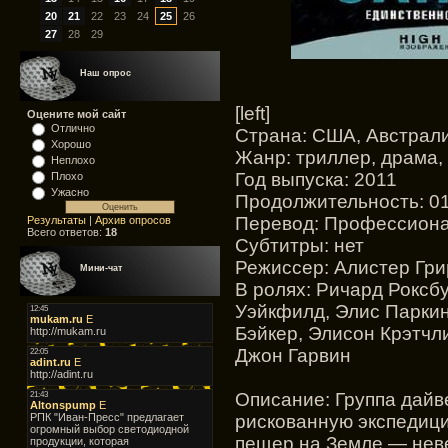
20
21
22
23
24
25
26
27
28
29
Наш опрос
[left]
Оцените мой сайт
Отлично
Страна: США, Австрал
Хорошо
Жанр: триллер, драма,
Неплохо
Год выпуска: 2011
Плохо
Ужасно
Продолжительность: 01
Перевод: Профессиона
Результаты
|
Архив опросов
Всего ответов:
18
Cубтитры: нет
Режиссер: Алистер Грирс
Мини-чат
В ролях: Ричард Роксб
Уэйкфилд, Элис Паркин
Бэйкер, Элисон Крэтчл
Джон Гарвин
Описание: Группа дайв
рискованную экспедиц
пещер на Земле — неве