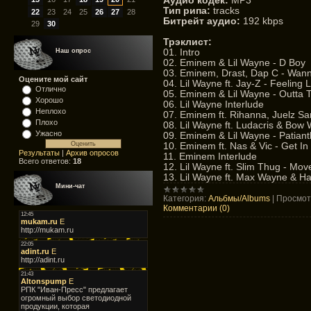
Аудио кодек:
MP3
Тип рипа:
tracks
22
23
24
25
26
27
28
Битрейт аудио:
192 kbps
29
30
Трэклист:
01. Intro
Наш опрос
02. Eminem & Lil Wayne - D Boy
03. Eminem, Drast, Dap C - Wan
Оцените мой сайт
04. Lil Wayne ft. Jay-Z - Feeling 
Отлично
05. Eminem & Lil Wayne - Outta 
Хорошо
06. Lil Wayne Interlude
Неплохо
07. Eminem ft. Rihanna, Juelz San
Плохо
08. Lil Wayne ft. Ludacris & Bow
Ужасно
09. Eminem & Lil Wayne - Patiantl
10. Eminem ft. Nas & Vic - Get In
Результаты
|
Архив опросов
11. Eminem Interlude
Всего ответов:
18
12. Lil Wayne ft. Slim Thug - Mov
13. Lil Wayne ft. Max Wayne & Ha
Мини-чат
Категория:
Альбмы/Albums
|
Просмот
Комментарии (0)