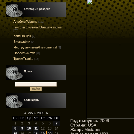
Категории раздела
Альбмы/Albums
[182]
Гангста фильмы/Gangsta movie
[70]
Клипы/Clips
[7]
Биографии
[0]
Инструменталы/Instrumental
[2]
Новости/News
[0]
Треки/Tracks
[16]
Поиск
Календарь
«
Июнь 2009
»
Пн
Вт
Ср
Чт
Пт
Сб
Вс
Год выпуска:
2009
1
2
3
4
5
6
7
Страна:
USA
8
9
10
11
12
13
14
Жанр:
Mixtapes
15
16
17
18
19
20
21