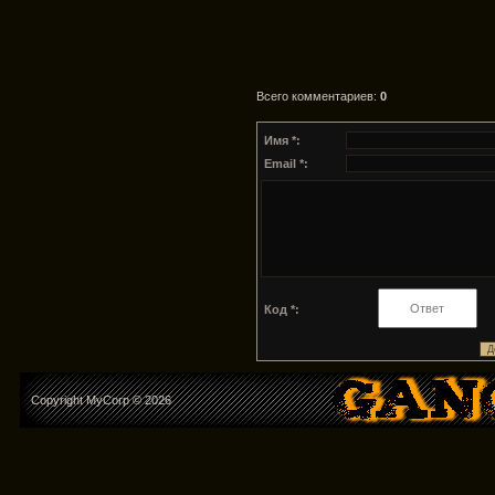
Всего комментариев
:
0
Имя *:
Email *:
Код *:
Copyright MyCorp © 2026