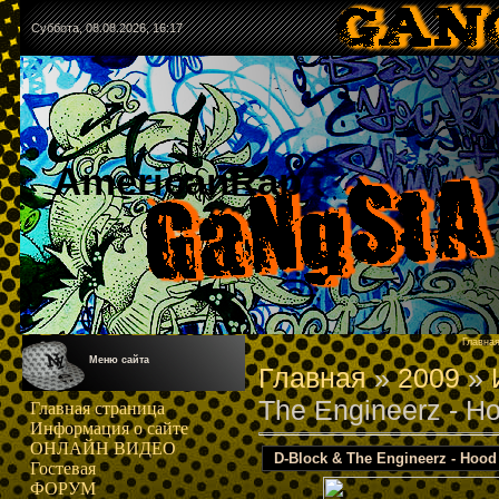
Суббота, 08.08.2026, 16:17
AmericanRap
Главна
Меню сайта
Главная
»
2009
»
The Engineerz - Ho
Главная страница
Информация о сайте
ОНЛАЙН ВИДЕО
D-Block & The Engineerz - Hood 
Гостевая
ФОРУМ