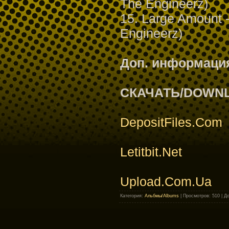
The Engineerz)
15. Large Amount -
Engineerz)
Доп. информаци
СКАЧАТЬ/DOWN
DepositFiles.Com
Letitbit.Net
Upload.Com.Ua
Категория
:
Альбмы/Albums
|
Просмотров
: 510 |
Д