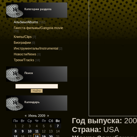
Категории раздела
Альбмы/Albums
[182]
Гангста фильмы/Gangsta movie
[70]
Клипы/Clips
[7]
Биографии
[0]
Инструменталы/Instrumental
[2]
Новости/News
[0]
Треки/Tracks
[16]
Поиск
Календарь
«
Июнь 2009
»
Год выпуска:
200
Пн
Вт
Ср
Чт
Пт
Сб
Вс
1
2
3
4
5
6
7
Страна:
USA
8
9
10
11
12
13
14
15
16
17
18
19
20
21