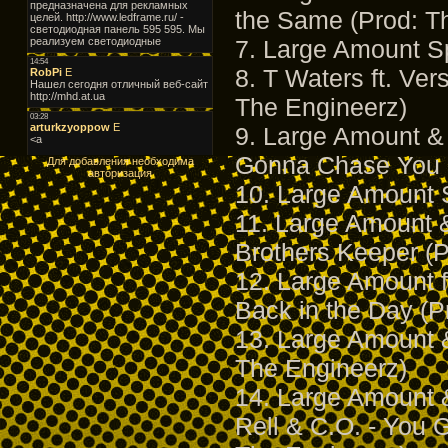
the Same (Prod: T
7. Large Amount 
8. T Waters ft. Ver
The Engineerz)
9. Large Amount & A
Gonna Chase You (
Для добавления необходима
авторизация
10. Large Amount
11. Large Amount &
Brothers Keeper (P
12. Large Amount f
Back in the Day (P
13. Large Amount 
The Engineerz)
14. Large Amount &
Rell & C.O. - You G