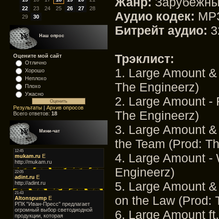
Жанр:
Зарубежны
22
23
24
25
26
27
28
Аудио кодек:
MP
29
30
Битрейт аудио:
3
Наш опрос
Трэклист:
Оцените мой сайт
Отлично
1. Large Amount & 
Хорошо
Неплохо
The Engineerz)
Плохо
Ужасно
2. Large Amount - 
Результаты
|
Архив опросов
The Engineerz)
Всего ответов:
18
3. Large Amount & 
Мини-чат
the Team (Prod: T
4. Large Amount - 
Engineerz)
5. Large Amount & 
on the Law (Prod: 
6. Large Amount ft