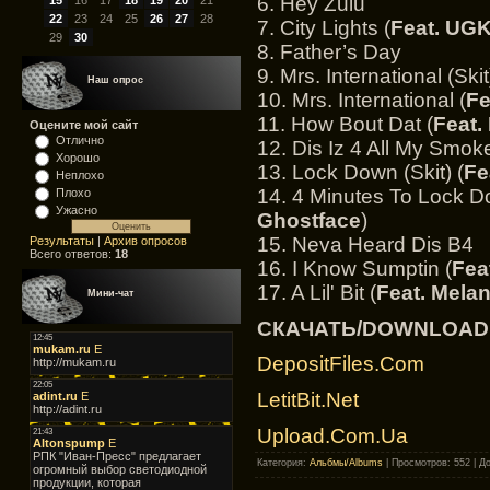
6. Hey Zulu
15
16
17
18
19
20
21
22
23
24
25
26
27
28
7. City Lights (
Feat. UG
29
30
8. Father’s Day
9. Mrs. International (Skit
Наш опрос
10. Mrs. International (
Fe
11. How Bout Dat (
Feat.
Оцените мой сайт
Отлично
12. Dis Iz 4 All My Smok
Хорошо
13. Lock Down (Skit) (
Fe
Неплохо
14. 4 Minutes To Lock D
Плохо
Ужасно
Ghostface
)
15. Neva Heard Dis B4
Результаты
|
Архив опросов
Всего ответов:
18
16. I Know Sumptin (
Fea
17. A Lil' Bit (
Feat. Melan
Мини-чат
СКАЧАТЬ/DOWNLOAD
DepositFiles.Com
LetitBit.Net
Upload.Com.Ua
Категория
:
Альбмы/Albums
|
Просмотров
: 552 |
Д