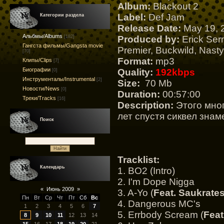
Album:
Blackout 2
Label:
Def Jam
Категории раздела
Release Date:
May 19, 
Альбмы/Albums
Produced by:
Erick Ser
[182]
Гангста фильмы/Gangsta movie
Premier, Buckwild, Nasty
[70]
Format:
mp3
Клипы/Clips
[7]
Биографии
Quality:
192kbps
[0]
Инструменталы/Instrumental
[2]
Size:
70 Mb
Новости/News
[0]
Duration:
00:57:00
Треки/Tracks
[16]
Description:
Этого мног
лет спустя сиквел знам
Поиск
Tracklist:
Календарь
1. BO2 (Intro)
2. I'm Dope Nigga
«
Июнь 2009
»
3. A-Yo (
Feat. Saukrate
Пн
Вт
Ср
Чт
Пт
Сб
Вс
4. Dangerous MC's
1
2
3
4
5
6
7
5. Errbody Scream (
Feat
8
9
10
11
12
13
14