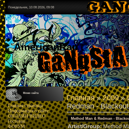
Понедельник, 10.08.2026, 09:08
AmericanRap
Главна
Меню сайта
Главная
»
2009
»
Redman - Blackout
Главная страница
Информация о сайте
ОНЛАЙН ВИДЕО
Method Man & Redman - Blackou
Гостевая
Artist/Group:
Method M
ФОРУМ