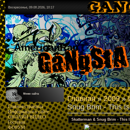
Воскресенье, 09.08.2026, 10:17
AmericanRap
Главна
Меню сайта
Главная
»
2009
»
Snug Brim - This Is
Главная страница
Информация о сайте
ОНЛАЙН ВИДЕО
Skatterman & Snug Brim - This Is
Гостевая
ФОРУМ