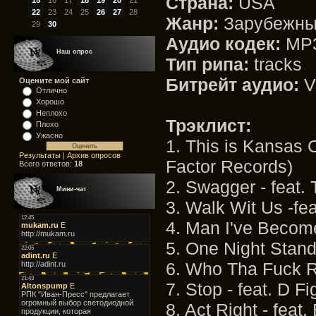
Страна:
USA
15
16
17
18
19
20
21
22
23
24
25
26
27
28
Жанр:
Зарубежны
29
30
Аудио кодек:
MP
Наш опрос
Тип рипа:
tracks
Битрейт аудио:
V
Оцените мой сайт
Отлично
Хорошо
Неплохо
Трэклист:
Плохо
Ужасно
1. This is Kansas C
Результаты
|
Архив опросов
Factor Records)
Всего ответов:
18
2. Swagger - feat.
Мини-чат
3. Walk Wit Us -fea
4. Man I've Become
5. One Night Stand
6. Who Tha Fuck R
7. Stop - feat. D F
8. Act Right - feat