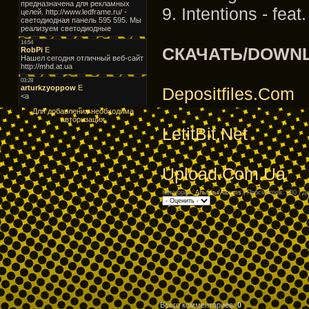
9. Intentions - fea
СКАЧАТЬ/DOWN
Depositfiles.Com
Для добавления необходима
авторизация
LetitBit.Net
Upload.Com.Ua
Категория
:
Альбмы/Albums
|
Просмотров
: 580 |
Д
Всего комментариев
:
0