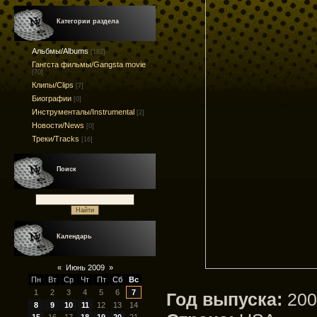
Категории раздела
Альбмы/Albums
[182]
Гангста фильмы/Gangsta movie
[70]
Клипы/Clips
[7]
Биографии
[0]
Инструменталы/Instrumental
[2]
Новости/News
[0]
Треки/Tracks
[16]
Поиск
Календарь
«
Июнь 2009
»
Пн
Вт
Ср
Чт
Пт
Сб
Вс
1
2
3
4
5
6
7
Год выпуска:
200
8
9
10
11
12
13
14