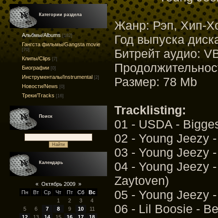
Категории раздела
Жанр: Рэп, Хип-Х
Альбмы/Albums
Год выпуска диск
[182]
Гангста фильмы/Gangsta movie
Битрейт аудио: V
[70]
Клипы/Clips
[7]
Продолжительност
Биографии
[0]
Инструменталы/Instrumental
Размер: 78 Mb
[2]
Новости/News
[0]
Треки/Tracks
[16]
Tracklisting:
Поиск
01 - USDA - Bigge
02 - Young Jeezy 
03 - Young Jeezy 
04 - Young Jeezy -
Календарь
Zaytoven)
«
Октябрь 2009
»
05 - Young Jeezy - 
Пн
Вт
Ср
Чт
Пт
Сб
Вс
1
2
3
4
06 - Lil Boosie - Be
5
6
7
8
9
10
11
12
13
14
15
16
17
18