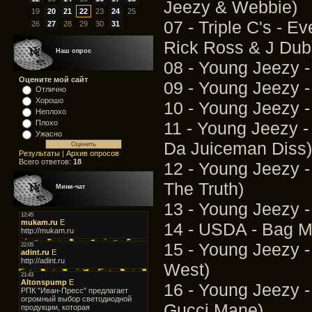
Jeezy & Webbie)
19
20
21
22
23
24
25
07 - Triple C's - E
26
27
28
29
30
31
Rick Ross & J Dub
Наш опрос
08 - Young Jeezy -
Оцените мой сайт
09 - Young Jeezy -
Отлично
Хорошо
10 - Young Jeezy -
Неплохо
11 - Young Jeezy 
Плохо
Ужасно
Da Juiceman Diss)
Результаты
|
Архив опросов
Всего ответов:
18
12 - Young Jeezy - 
The Truth)
Мини-чат
13 - Young Jeezy -
14 - USDA - Bag Mu
15 - Young Jeezy -
West)
16 - Young Jeezy - 
Gucci Mane)