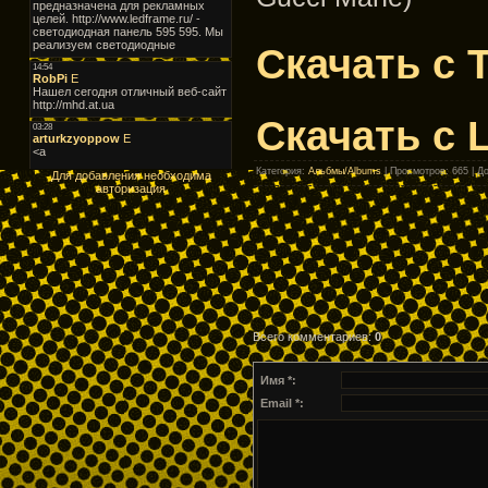
Скачать с 
Скачать с L
Категория
:
Альбмы/Albums
|
Просмотров
: 665 |
Д
Для добавления необходима
авторизация
Всего комментариев
:
0
Имя *:
Email *: