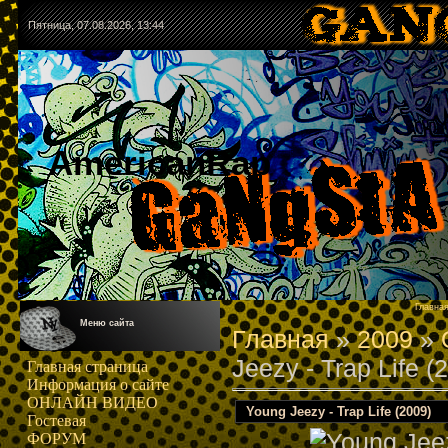
Пятница, 07.08.2026, 13:44
AmericanRap
Главна
Меню сайта
Главная
»
2009
»
Jeezy - Trap Life (
Главная страница
Информация о сайте
ОНЛАЙН ВИДЕО
Young Jeezy - Trap Life (2009)
Гостевая
ФОРУМ