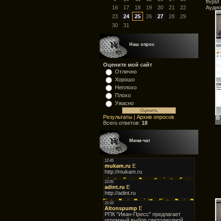
ffvp6f
Аудио:
16
17
18
19
20
21
22
23
24
25
26
27
28
29
30
31
Наш опрос
Оцените мой сайт
Отлично
Хорошо
Неплохо
Плохо
Ужасно
Результаты
|
Архив опросов
Всего ответов:
18
Мини-чат