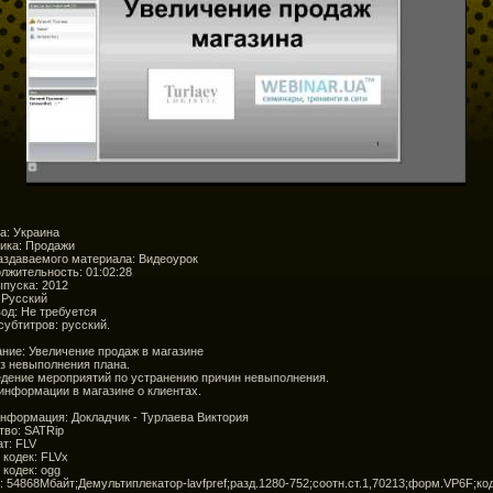
а: Украина
ика: Продажи
аздаваемого материала: Видеоурок
лжительность: 01:02:28
ыпуска: 2012
 Русский
од: Не требуется
субтитров: русский.
ние: Увеличение продаж в магазине
з невыполнения плана.
дение мероприятий по устранению причин невыполнения.
информации в магазине о клиентах.
информация: Докладчик - Турлаева Виктория
тво: SATRip
т: FLV
 кодек: FLVx
 кодек: ogg
: 54868Мбайт;Демультиплекатор-lavfpref;разд.1280-752;соотн.ст.1,70213;форм.VP6F;ко