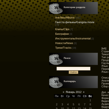
Категории раздела
Альбмы/Albums
[182]
Гангста фильмы/Gangsta movie
[70]
Клипы/Clips
[7]
Биографии
[0]
Инструменталы/Instrumental
[2]
Новости/News
[0]
Треки/Tracks
[16]
[left]
Стран
Темат
Тип р
Поиск
Продо
Год в
Язык:
Перев
Язык 
Описа
Анали
Календарь
Прове
Сбор 
«
Январь 2012
»
Доп. 
Качес
Пн
Вт
Ср
Чт
Пт
Сб
Вс
Форма
1
Видео
Аудио
2
3
4
5
6
7
8
Видео
9
10
11
12
13
14
15