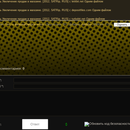
ь Увеличение продаж в магазине. [2012, SATRip, RUS] с letitbit.net Одним файлом
ь Увеличение продаж в магазине. [2012, SATRip, RUS] с depositfiles.com Одним файлом
ь Увеличение продаж в магазине. [2012, SATRip, RUS] с turbobit.net Одним файлом
рия
:
Гангста фильмы/Gangsta movie
|
Просмотров
: 347 |
Добавил
:
danbdan
|
Рейтинг
: 0.0/0 |
 комментариев
:
0
*:
 *:
: