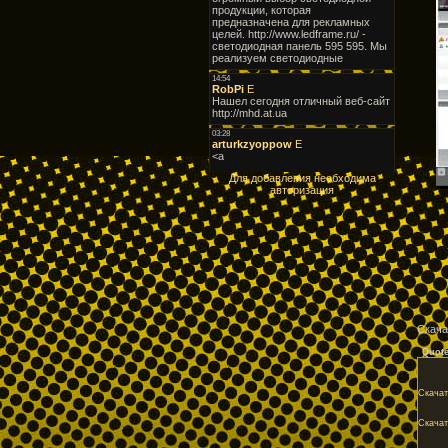
Для добавления необходима
авторизация
Скача
Quot
Скачат
Скачат