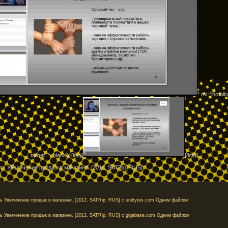
" rel="nofoll
target="_blank">[img]
[/img]
ть Увеличение продаж в магазине. [2012, SATRip, RUS]
e
ь Увеличение продаж в магазине. [2012, SATRip, RUS] с unibytes.com Одним файлом
ь Увеличение продаж в магазине. [2012, SATRip, RUS] с gigabase.com Одним файлом