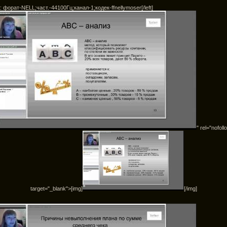
 форат-NELL;част.-44100Гц;канал-1;кодек-ffnellymoser[/left]
" rel="nofoll
target="_blank">[img]
[/img]