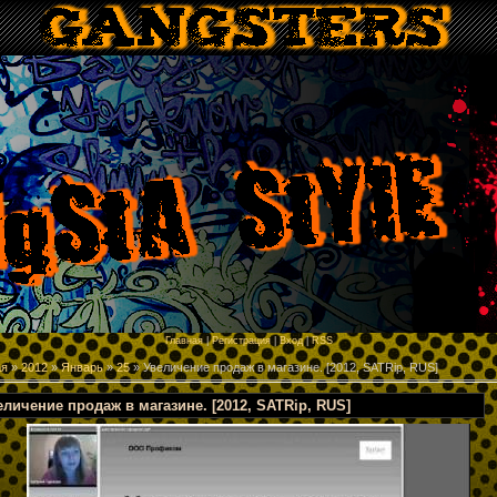
p
Главная
|
Регистрация
|
Вход
|
RSS
ая
»
2012
»
Январь
»
25
» Увеличение продаж в магазине. [2012, SATRip, RUS]
еличение продаж в магазине. [2012, SATRip, RUS]