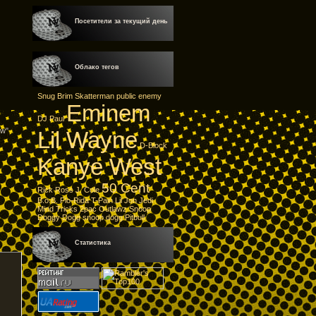
Посетители за текущий день
Облако тегов
Snug Brim
Skatterman
public enemy
Eminem
DJ Paul
ow"
Lil Wayne
D-Block
Kanye West
50 Cent
Rick Ross
J. Cole
B.o.B.
Flo-Rida
T-Pain
Lil Jon
Jedi
Mind Tricks
2pac
Outlawz
Snoop
Doggy Dogg
snoop dogg
Pitbull
Статистика