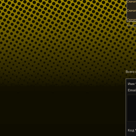
Скачат
Скачат
Скачат
Катего
Всего
Имя 
Email
Код *