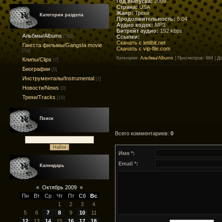
Год выпуска:
2009
Страна:
USA
Жанр:
Треки
Категории раздела
Продолжительность:
5:04
Аудио кодек:
MP3
Битрейт аудио:
192 kbps
Альбмы/Albums
Ссылки:
[182]
Скачать с letitbit.net
Гангста фильмы/Gangsta movie
Скачать с vip-file.com
[70]
Категория
:
Альбмы/Albums
|
Просмотров
: 684 |
Д
Клипы/Clips
[7]
Биографии
[0]
Инструменталы/Instrumental
[2]
Новости/News
[0]
Треки/Tracks
[16]
Поиск
Всего комментариев
:
0
Имя *:
Email *:
Календарь
«
Октябрь 2009
»
Пн
Вт
Ср
Чт
Пт
Сб
Вс
1
2
3
4
5
6
7
8
9
10
11
12
13
14
15
16
17
18