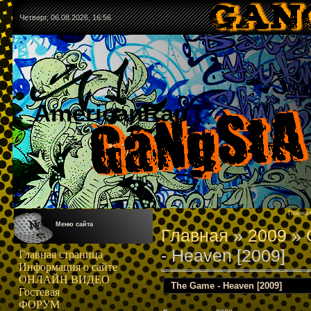
Четверг, 06.08.2026, 16:56
AmericanRap
Главна
Меню сайта
Главная
»
2009
»
- Heaven [2009]
Главная страница
Информация о сайте
ОНЛАЙН ВИДЕО
The Game - Heaven [2009]
Гостевая
ФОРУМ