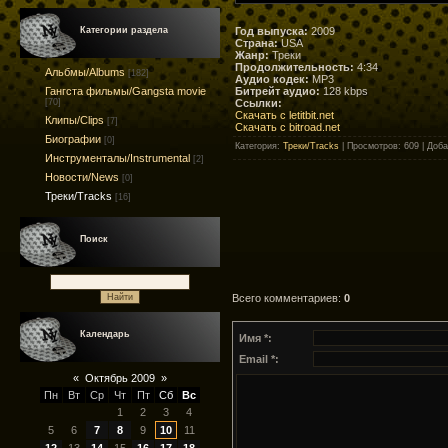
Год выпуска:
2009
Категории раздела
Страна:
USA
Жанр:
Треки
Продолжительность:
4:34
Альбмы/Albums
[182]
Аудио кодек:
MP3
Битрейт аудио:
128 kbps
Гангста фильмы/Gangsta movie
Ссылки:
[70]
Скачать с letitbit.net
Клипы/Clips
[7]
Скачать с bitroad.net
Биографии
[0]
Категория
:
Треки/Tracks
|
Просмотров
: 609 |
Доба
Инструменталы/Instrumental
[2]
Новости/News
[0]
Треки/Tracks
[16]
Поиск
Всего комментариев
:
0
Календарь
Имя *:
Email *:
«
Октябрь 2009
»
Пн
Вт
Ср
Чт
Пт
Сб
Вс
1
2
3
4
5
6
7
8
9
10
11