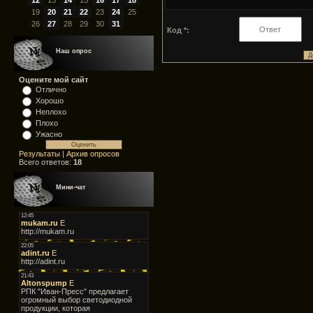
12
13
14
15
16
17
18
19
20
21
22
23
24
25
26
27
28
29
30
31
Код *:
Наш опрос
Оцените мой сайт
Отлично
Хорошо
Неплохо
Плохо
Ужасно
Результаты
|
Архив опросов
Всего ответов:
18
Мини-чат