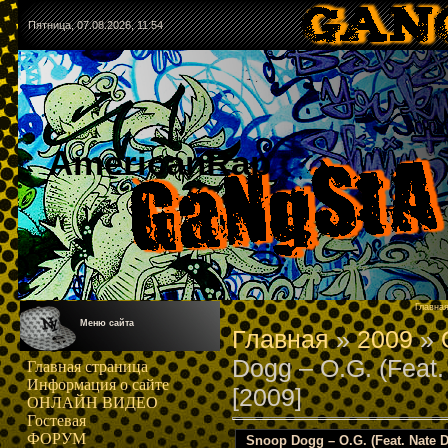
Пятница, 07.08.2026, 11:54
AmericanRap
Главна
Меню сайта
Главная
»
2009
»
Dogg – O.G. (Feat.
Главная страница
Информация о сайте
[2009]
ОНЛАЙН ВИДЕО
Гостевая
ФОРУМ
Snoop Dogg – O.G. (Feat. Nate Do