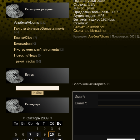
Год выпуска:
2009
Страна:
USA
Жанр:
Треки
Категории раздела
Продолжительность:
4:07
Аудио кодек:
MP3
Битрейт аудио:
192 kbps
Альбмы/Albums
Ссылки:
[182]
Скачать с letitbit.net
Гангста фильмы/Gangsta movie
Скачать с bitroad.net
[70]
Категория
:
Альбмы/Albums
|
Просмотров
: 565 |
Д
Клипы/Clips
[7]
Биографии
[0]
Инструменталы/Instrumental
[2]
Новости/News
[0]
Треки/Tracks
[16]
Поиск
Всего комментариев
:
0
Имя *:
Email *:
Календарь
«
Октябрь 2009
»
Пн
Вт
Ср
Чт
Пт
Сб
Вс
1
2
3
4
5
6
7
8
9
10
11