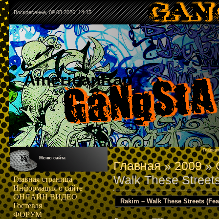
Воскресенье, 09.08.2026, 14:15
AmericanRap
Главна
Меню сайта
Главная
»
2009
»
Walk These Streets
Главная страница
Информация о сайте
ОНЛАЙН ВИДЕО
Rakim – Walk These Streets (Feat
Гостевая
ФОРУМ