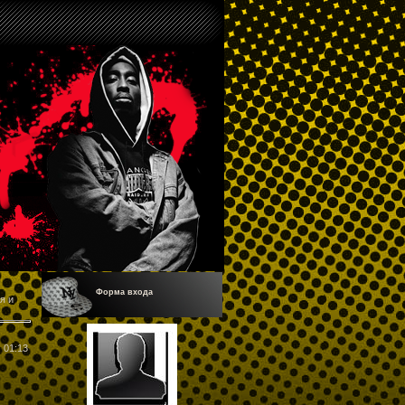
Форма входа
я и
01:13