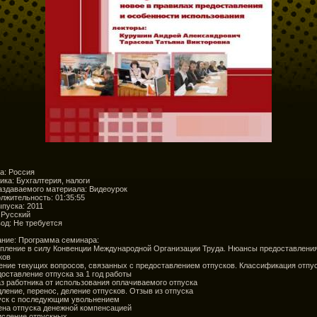
а: Россия
ика: Бухгалтерия, налоги
аздаваемого материала: Видеоурок
лжительность: 01:35:55
ыпуска: 2011
 Русский
од: Не требуется
ние: Программа семинара:
упление в силу Конвенции Международной Организации Труда. Нюансы предоставлени
ков
ение текущих вопросов, связанных с предоставлением отпусков. Классификация отпу
доставление отпуска за 1 год работы
аз работника от использования оплачиваемого отпуска
дление, перенос, деление отпусков. Отзыв из отпуска
уск с последующим увольнением
ена отпуска денежной компенсацией
исление отпускных