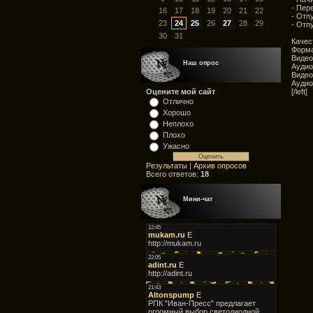
- Пер
16
17
18
19
20
21
22
- Отп
23
24
25
26
27
28
29
- Отп
30
31
Качес
Форма
Видео
Наш опрос
Аудио
Видео
Аудио
[/left]
Оцените мой сайт
Отлично
Хорошо
Неплохо
Плохо
Ужасно
Результаты
|
Архив опросов
Всего ответов:
18
Мини-чат