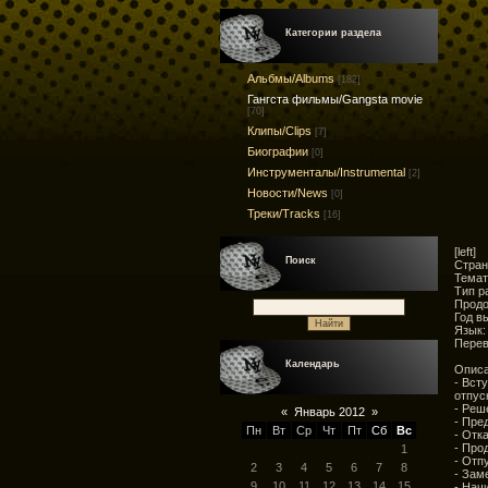
Категории раздела
Альбмы/Albums
[182]
Гангста фильмы/Gangsta movie
[70]
Клипы/Clips
[7]
Биографии
[0]
Инструменталы/Instrumental
[2]
Новости/News
[0]
Треки/Tracks
[16]
[left]
Поиск
Стран
Темат
Тип р
Продо
Год в
Язык:
Перев
Календарь
Описа
- Вст
отпус
- Реш
«
Январь 2012
»
- Пре
Пн
Вт
Ср
Чт
Пт
Сб
Вс
- Отк
- Про
1
- Отп
2
3
4
5
6
7
8
- Зам
9
10
11
12
13
14
15
- Нач