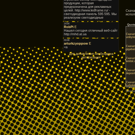
Скача
испол
Quot
Скачат
unibyt
Скачат
gigaba
Для добавления необходима
авторизация
Скачат
letitb
Скачат
deposi
Скачат
turbob
Катего