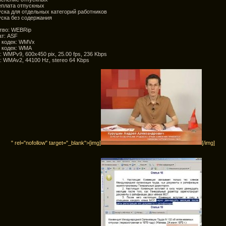
еплата отпускных
уска для отдельных категорий работников
уска без содержания
тво: WEBRip
т: ASF
 кодек: WMVx
 кодек: WMA
: WMPv9, 600x450 pix, 25.00 fps, 236 Kbps
: WMAv2, 44100 Hz, stereo 64 Kbps
" rel="nofollow" target="_blank">[img]
[/img]