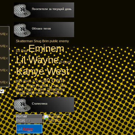
Посетители за текущий день
Облако тегов
RUS] с
Skatterman
Snug Brim
public enemy
Eminem
RUS] с
DJ Paul
Lil Wayne
RUS] с
D-Block
Kanye West
RUS] с
50 Cent
Rick Ross
J. Cole
RUS] с
B.o.B.
T-Pain
Flo-Rida
Lil Jon
Jedi
Mind Tricks
Outlawz
2pac
Snoop
Doggy Dogg
snoop dogg
Pitbull
Статистика