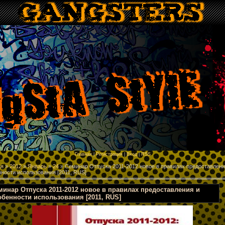
p
Главная
|
Регистрация
|
Вход
|
RSS
ая
»
2012
»
Январь
»
24
» Cеминар Отпуска 2011-2012 новое в правилах предоставлени
ности использования [2011, RUS]
минар Отпуска 2011-2012 новое в правилах предоставления и
обенности использования [2011, RUS]