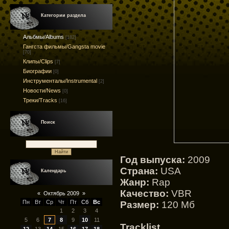
Категории раздела
Альбмы/Albums
[182]
Гангста фильмы/Gangsta movie
[70]
Клипы/Clips
[7]
Биографии
[0]
Инструменталы/Instrumental
[2]
Новости/News
[0]
Треки/Tracks
[16]
Поиск
Год выпуска:
2009
Страна:
USA
Календарь
Жанр:
Rap
Качество:
VBR
«
Октябрь 2009
»
Пн
Вт
Ср
Чт
Пт
Сб
Вс
Размер:
120 Mб
1
2
3
4
5
6
7
8
9
10
11
Tracklist