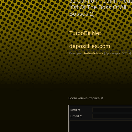
31 Camron - Cuffin (Fea
[Off Of The Boss Of All
Bosses 2]
TurboBit.Net
depositfiles.com
Категория
:
Альбмы/Albums
|
Просмотров
: 582 |
Д
Всего комментариев
:
0
Имя *:
Email *: