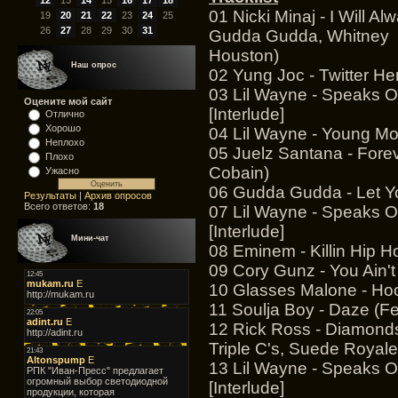
12
13
14
15
16
17
18
01 Nicki Minaj - I Will A
19
20
21
22
23
24
25
26
27
28
29
30
31
Gudda Gudda, Whitney
Houston)
Наш опрос
02 Yung Joc - Twitter Her
03 Lil Wayne - Speaks 
Оцените мой сайт
[Interlude]
Отлично
Хорошо
04 Lil Wayne - Young M
Неплохо
05 Juelz Santana - Forev
Плохо
Cobain)
Ужасно
06 Gudda Gudda - Let 
Результаты
|
Архив опросов
Всего ответов:
18
07 Lil Wayne - Speaks 
[Interlude]
Мини-чат
08 Eminem - Killin Hip H
09 Cory Gunz - You Ain'
10 Glasses Malone - Hoo
11 Soulja Boy - Daze (Fe
12 Rick Ross - Diamond
Triple C's, Suede Royale
13 Lil Wayne - Speaks O
[Interlude]