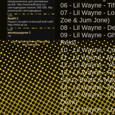
06 - Lil Wayne - Tif
07 - Lil Wayne - Lo
Zoe & Jum Jone)
08 - Lil Wayne - De
09 - Lil Wayne - Gh
Reid)
Для добавления необходима
авторизация
10 - Lil Wayne - Ca
11 - Lil Wayne - M
12 - Lil Wayne - Yes
13 - Lil Wayne - Fi
Swizz Beats & Ma
14 - Lil Wayne - A
15 - Lil Wayne - Dif
Devil)
16 - Lil Wayne - Lo