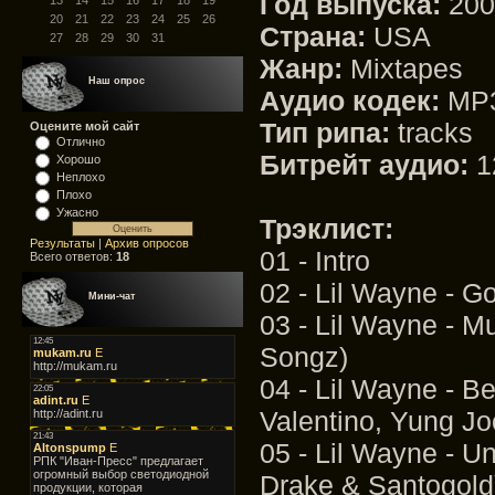
Год выпуска:
200
13
14
15
16
17
18
19
20
21
22
23
24
25
26
Страна:
USA
27
28
29
30
31
Жанр:
Mixtapes
Наш опрос
Аудио кодек:
MP
Тип рипа:
tracks
Оцените мой сайт
Отлично
Битрейт аудио:
1
Хорошо
Неплохо
Плохо
Ужасно
Трэклист:
Результаты
|
Архив опросов
01 - Intro
Всего ответов:
18
02 - Lil Wayne - Go
Мини-чат
03 - Lil Wayne - M
Songz)
04 - Lil Wayne - B
Valentino, Yung Joc
05 - Lil Wayne - U
Drake & Santogold