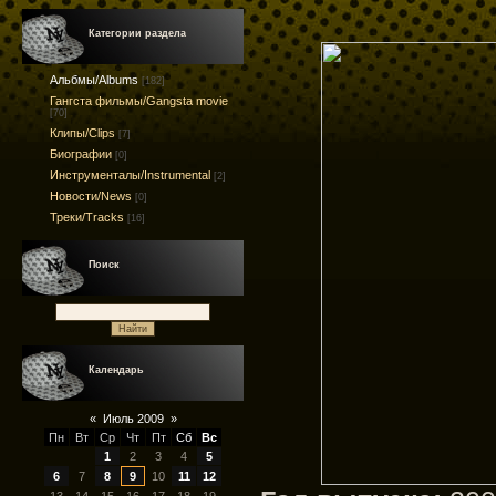
Категории раздела
Альбмы/Albums
[182]
Гангста фильмы/Gangsta movie
[70]
Клипы/Clips
[7]
Биографии
[0]
Инструменталы/Instrumental
[2]
Новости/News
[0]
Треки/Tracks
[16]
Поиск
Календарь
«
Июль 2009
»
Пн
Вт
Ср
Чт
Пт
Сб
Вс
1
2
3
4
5
6
7
8
9
10
11
12