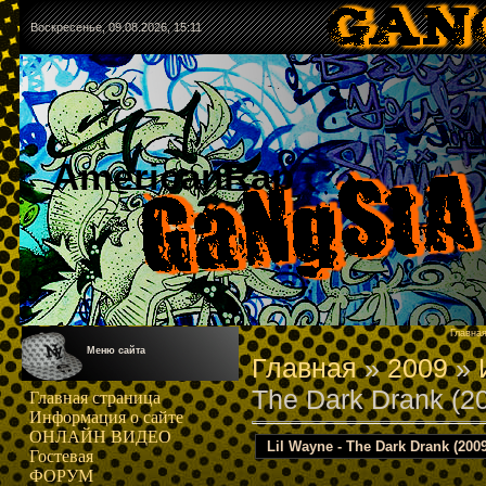
Воскресенье, 09.08.2026, 15:11
AmericanRap
Главна
Меню сайта
Главная
»
2009
»
The Dark Drank (2
Главная страница
Информация о сайте
ОНЛАЙН ВИДЕО
Lil Wayne - The Dark Drank (2009
Гостевая
ФОРУМ