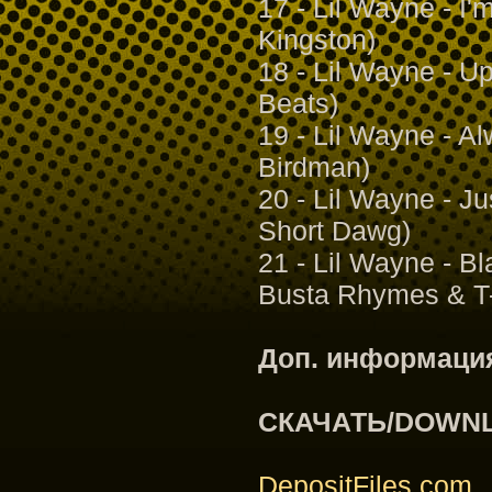
17 - Lil Wayne - I'
Kingston)
18 - Lil Wayne - Up
Beats)
19 - Lil Wayne - Al
Birdman)
20 - Lil Wayne - Ju
Short Dawg)
21 - Lil Wayne - Bl
Busta Rhymes & T
Доп. информаци
СКАЧАТЬ/DOWN
DepositFiles.com