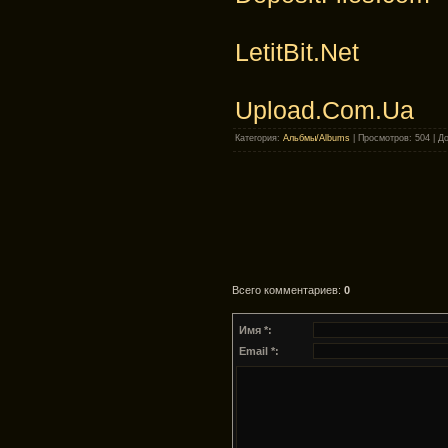
LetitBit.Net
Upload.Com.Ua
Категория
:
Альбмы/Albums
|
Просмотров
: 504 |
Д
Всего комментариев
:
0
Имя *:
Email *: