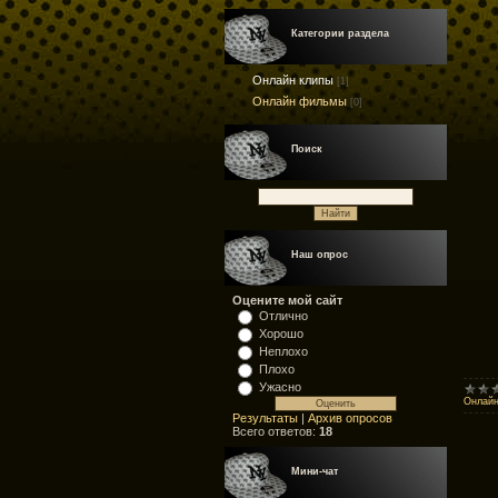
Категории раздела
Онлайн клипы
[1]
Онлайн фильмы
[0]
Поиск
Наш опрос
Оцените мой сайт
Отлично
Хорошо
Неплохо
Плохо
Ужасно
Онлайн
Результаты
|
Архив опросов
Всего ответов:
18
Мини-чат