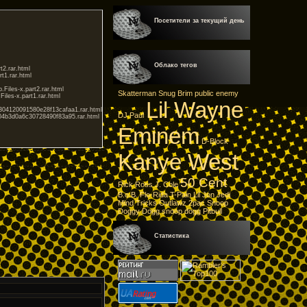
Посетители за текущий день
Облако тегов
2.rar.html
t1.rar.html
iles-x.part2.rar.html
Skatterman
Snug Brim
public enemy
les-x.part1.rar.html
Lil Wayne
47304120091580e28f13cafaa1.rar.html
DJ Paul
dd04b3d0a6c30728490f83a95.rar.html
Eminem
D-Block
Kanye West
.html
html
50 Cent
Rick Ross
J. Cole
B.o.B.
Flo-Rida
T-Pain
Lil Jon
Jedi
Mind Tricks
Outlawz
2pac
Snoop
Doggy Dogg
snoop dogg
Pitbull
Статистика