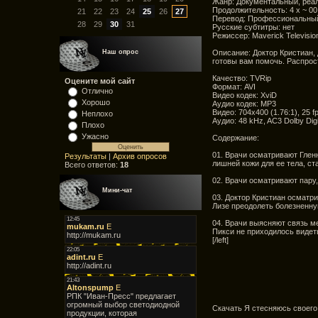
Жанр: Документальный, реал
Продолжительность: 4 х ~ 00
21
22
23
24
25
26
27
Перевод: Профессиональный
28
29
30
31
Русские субтитры: нет
Режиссер: Maverick Televisio
Описание: Доктор Кристиан,
Наш опрос
готовы вам помочь. Распрос
Качество: TVRip
Оцените мой сайт
Формат: AVI
Отлично
Видео кодек: XviD
Хорошо
Аудио кодек: MP3
Видео: 704x400 (1.76:1), 25 fps
Неплохо
Аудио: 48 kHz, AC3 Dolby Digit
Плохо
Ужасно
Содержание:
01. Врачи осматривают Глен
Результаты
|
Архив опросов
лишней кожи для ее тела, с
Всего ответов:
18
02. Врачи осматривают пару,
Мини-чат
03. Доктор Кристиан осматр
Лизе преодолеть болезненную
04. Врачи выясняют связь м
Пикси не приходилось видеть
[/left]
Скачать Я стесняюсь своего