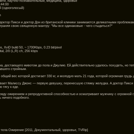
ити, научно-познавательный, медицина, здоровье
:44:00
 (одноголосый)
n
 доктор Пикси и доктор Дон из британской клиники занимаются деликатными проблема
траняя свою священную мантру: "Мы все одинаковые - чего стыдиться?"
, XviD build 50, ~ 1700Kbps, 0.23 bit/pixel
al, 2/0 (L,R) ch, 256 kbps
на, достающего животом до пола и Джулию. Ей действительно удалось похудеть, но те
тавшего стройным.
 общий вес которой достигает 330 кг, и молодую мать 21 года, которой огромная грудь
ивает Малиссу Джонс — первую девушку, перенесшую стяжку желудка. А доктор Пикси
 тягу к еде.
ежду ожирением и репродуктивной способностью и осматривают мужчину с огромной гр
 ничего подобного.
 тела Ожирение [2011, Документальный, здоровье, TVRip]