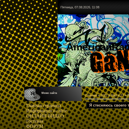
Пятница, 07.08.2026, 11:08
AmericanRa
Меню сайта
Главная
»
2012
»
Май
»
27
» Я
Я стесняюсь своего 
Главная страница
Информация о сайте
ОНЛАЙН ВИДЕО
Гостевая
ФОРУМ