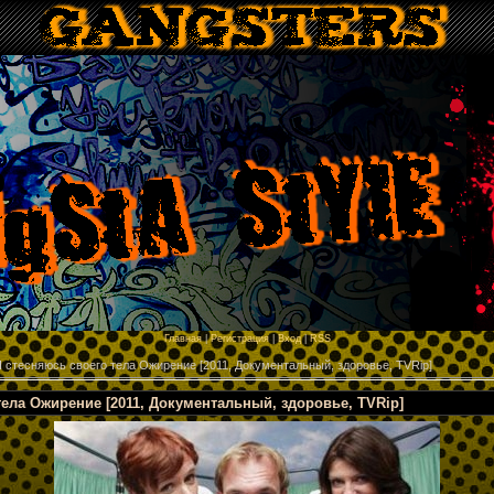
p
Главная
|
Регистрация
|
Вход
|
RSS
 стесняюсь своего тела Ожирение [2011, Документальный, здоровье, TVRip]
тела Ожирение [2011, Документальный, здоровье, TVRip]