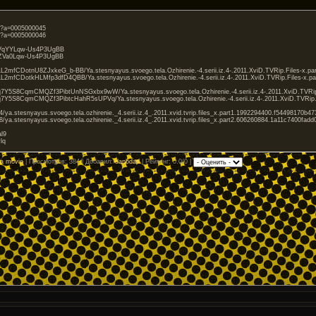
/?a=0005000045
/?a=0005000046
0kVqYYLqw-Us4P3UgBB
szZVa0Lqw-Us4P3UgBB
LL2mfCDotnU8ZJxkeG_b-BB/Ya.stesnyayus.svoego.tela.Оzhirenie.-4.serii.iz.4-.2011.XviD.TVRip.Files-x.part
LL2mfCDotkHLMfp3dfD4QBB/Ya.stesnyayus.svoego.tela.Оzhirenie.-4.serii.iz.4-.2011.XviD.TVRip.Files-x.par
7Y5S8CqmCMQZf3PibtUnNSGxbx9wW/Ya.stesnyayus.svoego.tela.Оzhirenie.-4.serii.iz.4-.2011.XviD.TVRip.F
7Y5S8CqmCMQZf3PibtcHahR5sUPVq/Ya.stesnyayus.svoego.tela.Оzhirenie.-4.serii.iz.4-.2011.XviD.TVRip.Fi
474/ya.stesnyayus.svoego.tela.ozhirenie._4.serii.iz.4_.2011.xvid.tvrip.files_x.part1.1992294400.f54498170b
848/ya.stesnyayus.svoego.tela.ozhirenie._4.serii.iz.4_.2011.xvid.tvrip.files_x.part2.606260884.1a11c7400fa
al9
lq
tml
a movie
|
Просмотров
: 384 |
Добавил
:
danbdan
|
Рейтинг
: 0.0/0 |
.1a08b8c74073dc354324cfe8e563/Ya.stesnyayus.svoego.tela._hirenie.2529.2011.XviD.TVRip.Files-x.part1.rar
.61914cd69e5ea92806c94f106fc0/Ya.stesnyayus.svoego.tela._hirenie.2529.2011.XviD.TVRip.Files-x.part2.rar.