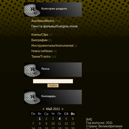
Категории раздела
Альбмы/Albums
[182]
Гангста фильмы/Gangsta movie
[70]
Клипы/Clips
[7]
Биографии
[0]
Инструменталы/Instrumental
[2]
Новости/News
[0]
Треки/Tracks
[16]
Поиск
Календарь
«
Май 2012
»
Пн
Вт
Ср
Чт
Пт
Сб
Вс
1
2
3
4
5
6
[left]
Год выпуска: 2011
7
8
9
10
11
12
13
Страна: Великобритания
14
15
16
17
18
19
20