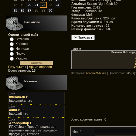
Альбом:
Station Night Club 30
18
19
20
21
22
23
24
Год выхода:
2012
25
26
27
28
29
30
Жанр:
Electrohouse
Формат:
Mp3
Качество/Битрейт:
320 Кбит
Время звучания:
01:01:39
Наш опрос
Количество треков:
29
Размер файла:
145,5 МБ
Оцените мой сайт
Отлично
Хорошо
Неплохо
Quote
Скачать DJ Sergey
Плохо
Ужасно
Результаты
|
Архив опросов
С
Всего ответов:
18
Категория
:
Альбмы/Albums
|
Просмотров
: 345 |
Д
Мини-чат
Всего комментариев
:
0
Имя *: