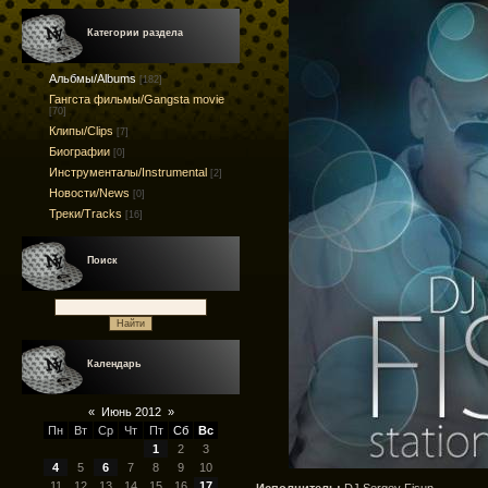
Категории раздела
Альбмы/Albums
[182]
Гангста фильмы/Gangsta movie
[70]
Клипы/Clips
[7]
Биографии
[0]
Инструменталы/Instrumental
[2]
Новости/News
[0]
Треки/Tracks
[16]
Поиск
Календарь
«
Июнь 2012
»
Пн
Вт
Ср
Чт
Пт
Сб
Вс
1
2
3
4
5
6
7
8
9
10
11
12
13
14
15
16
17
Исполнитель:
DJ Sergey Fisun