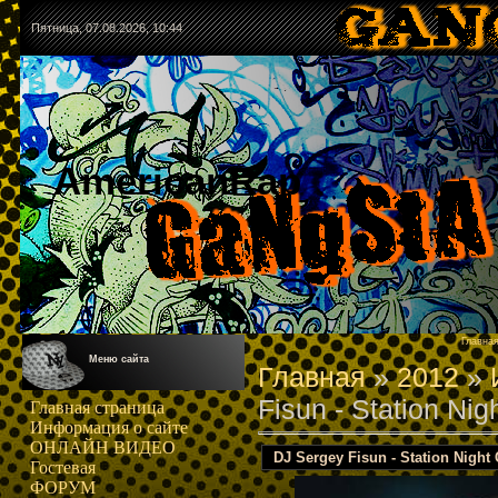
Пятница, 07.08.2026, 10:44
AmericanRap
Главна
Меню сайта
Главная
»
2012
»
Fisun - Station Nig
Главная страница
Информация о сайте
ОНЛАЙН ВИДЕО
DJ Sergey Fisun - Station Night 
Гостевая
ФОРУМ