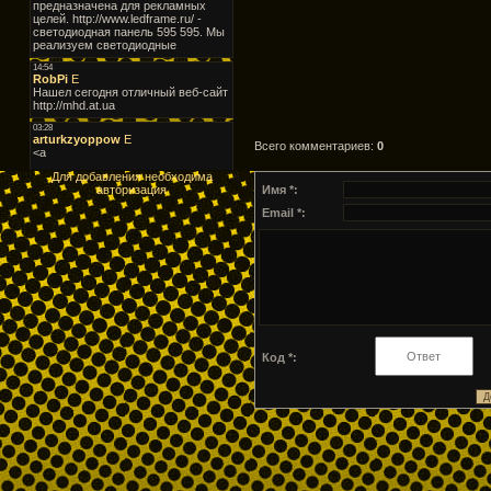
Всего комментариев
:
0
Для добавления необходима
Имя *:
авторизация
Email *:
Код *: