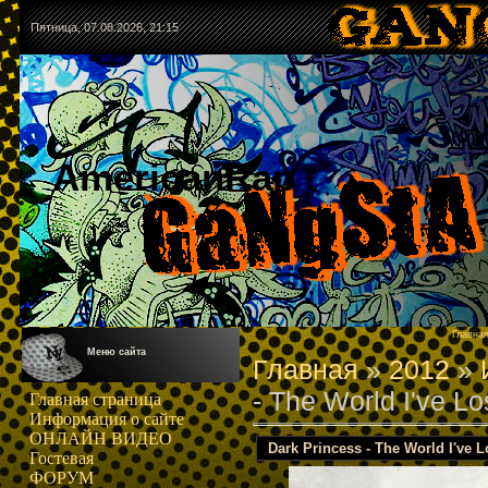
Пятница, 07.08.2026, 21:15
AmericanRap
Главна
Меню сайта
Главная
»
2012
»
- The World I've Lo
Главная страница
Информация о сайте
ОНЛАЙН ВИДЕО
Dark Princess - The World I've L
Гостевая
ФОРУМ