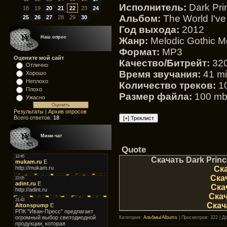
Исполнитель:
Dark Pri
18
19
20
21
22
23
24
Альбом:
The World I've
25
26
27
28
29
30
Год выхода:
2012
Наш опрос
Жанр:
Melodic Gothic M
Формат:
MP3
Оцените мой сайт
Качество/Битрейт:
320
Отлично
Время звучания:
41 m
Хорошо
Неплохо
Количество треков:
1
Плохо
Размер файла:
100 m
Ужасно
Результаты
|
Архив опросов
Всего ответов:
18
Мини-чат
Quote
Скачать Dark Prince
Ска
Ска
Ска
Скач
Скач
Категория
:
Альбмы/Albums
|
Просмотров
: 322 |
Д